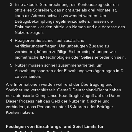
Eine aktuelle Stromrechnung, ein Kontoauszug oder ein
offizielles Schreiben, das nicht älter als drei Monate ist,
kann als Adressnachweis verwendet werden. Um
Betrugsbekämpfungsregeln einzuhalten, müssen die
Dokumente klar den offiziellen Namen und die Adresse des
Nutzers zeigen.
Reagieren Sie schnell auf zusätzliche
Verifizierungsanfragen. Um unbefugten Zugang zu
verhindern, können zufällige Sicherheitsprüfungen wie
biometrische ID-Technologien oder Selfies erforderlich sein.
Nutzer müssen schnell zusammenarbeiten, um
Auszahlungssperren oder Einzahlungsverzögerungen in €
zu vermeiden.
Alle Informationen werden während der Übertragung und
Speicherung verschlüsselt. Gemäß Deutschland-Recht haben
nur autorisierte Compliance-Beauftragte Zugriff auf die Daten.
Dieser Prozess hält das Geld der Nutzer in € sicher und
verhindert, dass Personen unter 18 Jahren oder Betrüger
Konten nutzen.
Festlegen von Einzahlungs- und Spiel-Limits für