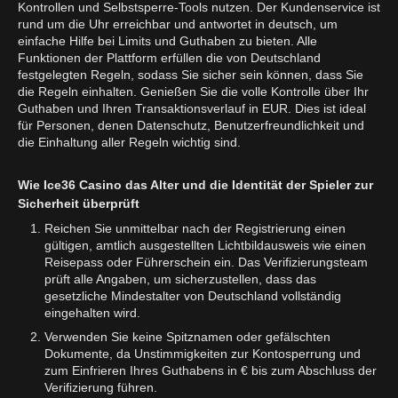
Kontrollen und Selbstsperre-Tools nutzen. Der Kundenservice ist
rund um die Uhr erreichbar und antwortet in deutsch, um
einfache Hilfe bei Limits und Guthaben zu bieten. Alle
Funktionen der Plattform erfüllen die von Deutschland
festgelegten Regeln, sodass Sie sicher sein können, dass Sie
die Regeln einhalten. Genießen Sie die volle Kontrolle über Ihr
Guthaben und Ihren Transaktionsverlauf in EUR. Dies ist ideal
für Personen, denen Datenschutz, Benutzerfreundlichkeit und
die Einhaltung aller Regeln wichtig sind.
Wie Ice36 Casino das Alter und die Identität der Spieler zur
Sicherheit überprüft
Reichen Sie unmittelbar nach der Registrierung einen
gültigen, amtlich ausgestellten Lichtbildausweis wie einen
Reisepass oder Führerschein ein. Das Verifizierungsteam
prüft alle Angaben, um sicherzustellen, dass das
gesetzliche Mindestalter von Deutschland vollständig
eingehalten wird.
Verwenden Sie keine Spitznamen oder gefälschten
Dokumente, da Unstimmigkeiten zur Kontosperrung und
zum Einfrieren Ihres Guthabens in € bis zum Abschluss der
Verifizierung führen.