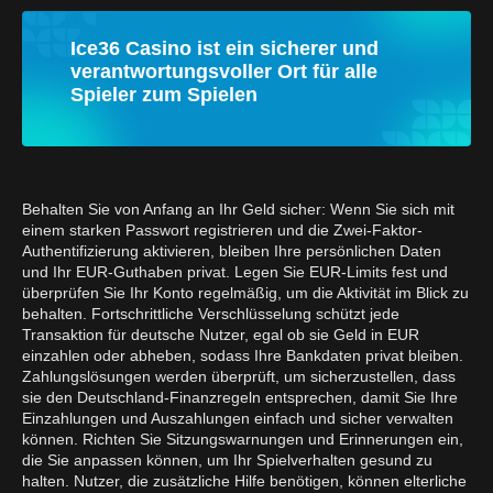
Ice36 Casino ist ein sicherer und
verantwortungsvoller Ort für alle
Spieler zum Spielen
Behalten Sie von Anfang an Ihr Geld sicher: Wenn Sie sich mit
einem starken Passwort registrieren und die Zwei-Faktor-
Authentifizierung aktivieren, bleiben Ihre persönlichen Daten
und Ihr EUR-Guthaben privat. Legen Sie EUR-Limits fest und
überprüfen Sie Ihr Konto regelmäßig, um die Aktivität im Blick zu
behalten. Fortschrittliche Verschlüsselung schützt jede
Transaktion für deutsche Nutzer, egal ob sie Geld in EUR
einzahlen oder abheben, sodass Ihre Bankdaten privat bleiben.
Zahlungslösungen werden überprüft, um sicherzustellen, dass
sie den Deutschland-Finanzregeln entsprechen, damit Sie Ihre
Einzahlungen und Auszahlungen einfach und sicher verwalten
können. Richten Sie Sitzungswarnungen und Erinnerungen ein,
die Sie anpassen können, um Ihr Spielverhalten gesund zu
halten. Nutzer, die zusätzliche Hilfe benötigen, können elterliche