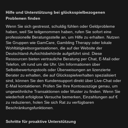
Hilfe und Unterstützung bei glücksspielbezogenen
Problemen finden
Wenn Sie sich gestresst, schuldig fühlen oder Geldprobleme
haben, weil Sie teilgenommen haben, rufen Sie sofort eine
professionelle Beratungsstelle an, um Hilfe zu erhalten. Nutzen
Sie Gruppen wie GamCare, Gambling Therapy oder lokale
Wohltätigkeitsorganisationen, die auf der Website der
Deutschland-Aufsichtsbehörde aufgeführt sind. Diese
Ressourcen bieten vertrauliche Beratung per Chat, E-Mail oder
Telefon, oft rund um die Uhr. Um Informationen über
Selbstbewertungstools oder Überweisungen an lizenzierte
Berater zu erhalten, die auf Glücksspielverhalten spezialisiert
sind, können Sie den Kundensupport direkt über Live-Chat oder
E-Mail kontaktieren. Prüfen Sie Ihre Kontoauszüge genau, um
ungewöhnliche Transaktionen oder Muster zu finden. Wenn Sie
wiederholt erfolglose Versuche bemerken, Einzahlungen auf €
zu reduzieren, holen Sie sich Rat zu verfügbaren
Beschränkungsfunktionen.
Schritte für proaktive Unterstützung