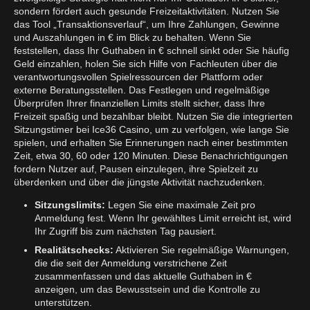
sondern fördert auch gesunde Freizeitaktivitäten. Nutzen Sie
das Tool „Transaktionsverlauf“, um Ihre Zahlungen, Gewinne
und Auszahlungen in € im Blick zu behalten. Wenn Sie
feststellen, dass Ihr Guthaben in € schnell sinkt oder Sie häufig
Geld einzahlen, holen Sie sich Hilfe von Fachleuten über die
verantwortungsvollen Spielressourcen der Plattform oder
externe Beratungsstellen. Das Festlegen und regelmäßige
Überprüfen Ihrer finanziellen Limits stellt sicher, dass Ihre
Freizeit spaßig und bezahlbar bleibt. Nutzen Sie die integrierten
Sitzungstimer bei Ice36 Casino, um zu verfolgen, wie lange Sie
spielen, und erhalten Sie Erinnerungen nach einer bestimmten
Zeit, etwa 30, 60 oder 120 Minuten. Diese Benachrichtigungen
fordern Nutzer auf, Pausen einzulegen, ihre Spielzeit zu
überdenken und über die jüngste Aktivität nachzudenken.
Sitzungslimits:
Legen Sie eine maximale Zeit pro
Anmeldung fest. Wenn Ihr gewähltes Limit erreicht ist, wird
Ihr Zugriff bis zum nächsten Tag pausiert.
Realitätschecks:
Aktivieren Sie regelmäßige Warnungen,
die die seit der Anmeldung verstrichene Zeit
zusammenfassen und das aktuelle Guthaben in €
anzeigen, um das Bewusstsein und die Kontrolle zu
unterstützen.