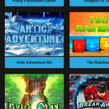
Fluffy Favourites Demo
Termos e Condições que Afetam a Forma Como os Bónus
Tirar o Máximo Partido das Ofertas Promocionais Quand
Artic Adventure Hd
Tiki Rainbo