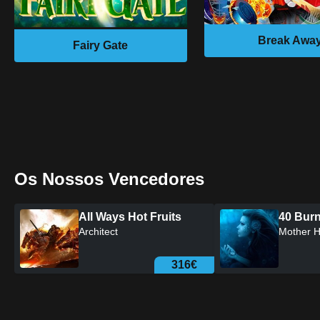
Break Awa
Fairy Gate
Os Nossos Vencedores
7 Solitaire
All Way
Lithium
Architect
334€