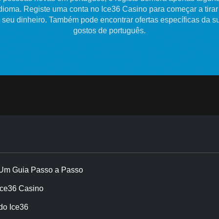
dioma. Registe uma conta no Ice36 Casino para começar a tira
 seu dinheiro. Também pode encontrar ofertas específicas da s
gostos de português.
 Um Guia Passo a Passo
Ice36 Casino
do Ice36