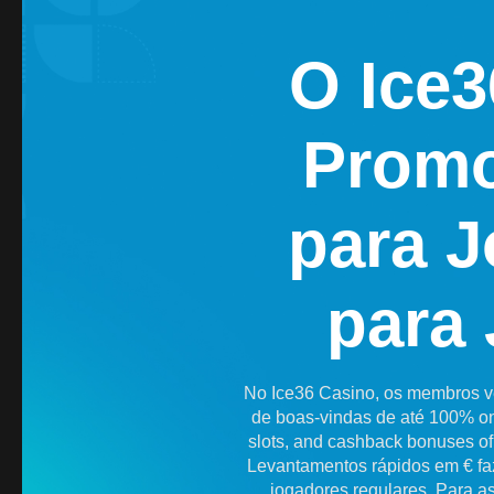
O Ice
Promo
para 
para
No Ice36 Casino, os membros v
de boas-vindas de até 100% on th
slots, and cashback bonuses of
Levantamentos rápidos em € faz
jogadores regulares. Para a