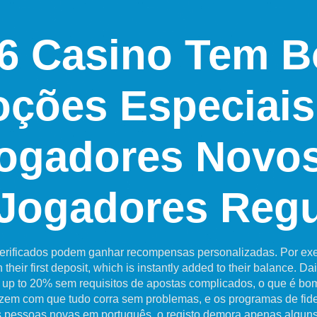
36 Casino Tem B
ções Especiais
Jogadores Novo
 Jogadores Regu
erificados podem ganhar recompensas personalizadas. Por e
eir first deposit, which is instantly added to their balance. Dai
 up to 20% sem requisitos de apostas complicados, o que é bom 
em com que tudo corra sem problemas, e os programas de fidel
s pessoas novas em português, o registo demora apenas alguns