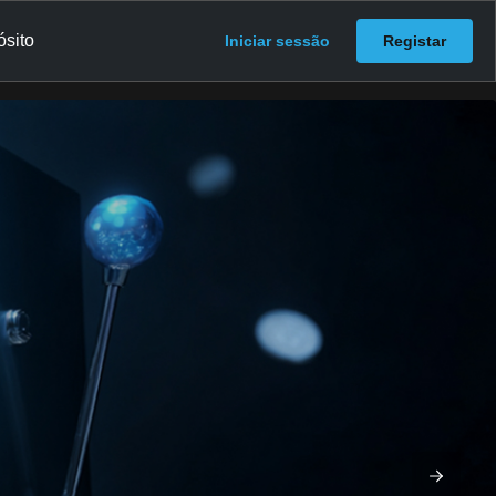
sito
Iniciar sessão
Registar