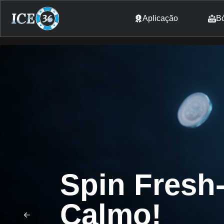
Aplicação
B
Spin Fresh
Calmo!