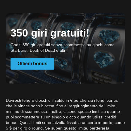
350 giri gratuiti!
Goditi 350 giri gratuiti senza scommessa su giochi come
Starburst, Book of Dead e altri.
Ottieni bonus
Dovresti tenere d'occhio il saldo in € perché sia i fondi bonus
che le vincite sono bloccati fino al raggiungimento del limite
minimo di scommessa. Inoltre, ci sono spesso limiti su quanto
puoi scommettere su un singolo gioco quando utilizzi crediti
bonus. Questi limiti sono talvolta fissati a un certo importo, come
5 $ per giro o round. Se superi questo limite, perderai la