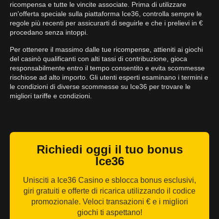
ricompensa e tutte le vincite associate. Prima di utilizzare
un'offerta speciale sulla piattaforma Ice36, controlla sempre le
regole più recenti per assicurarti di seguirle e che i prelievi in €
procedano senza intoppi.
Per ottenere il massimo dalle tue ricompense, attieniti ai giochi
del casinò qualificanti con alti tassi di contribuzione, gioca
responsabilmente entro il tempo consentito e evita scommesse
rischiose ad alto importo. Gli utenti esperti esaminano i termini e
le condizioni di diverse scommesse su Ice36 per trovare le
migliori tariffe e condizioni.
Richiedi oggi il tuo bonus
Ice36
Unisciti a Ice36 Casino e sblocca bonus esclusivi,
giri gratuiti e offerte di ricarica utilizzando il codice
promozionale. Veloci transazioni € e i migliori
giochi ti aspettano!