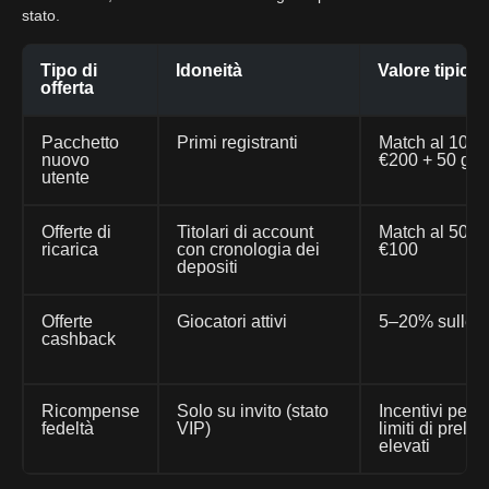
stato.
Tipo di
Idoneità
Valore tipico
offerta
Pacchetto
Primi registranti
Match al 100%
nuovo
€200 + 50 giri 
utente
Offerte di
Titolari di account
Match al 50% 
ricarica
con cronologia dei
€100
depositi
Offerte
Giocatori attivi
5–20% sulle p
cashback
Ricompense
Solo su invito (stato
Incentivi perso
fedeltà
VIP)
limiti di prelie
elevati