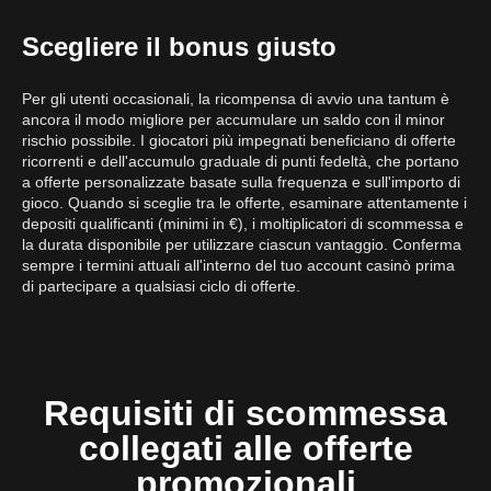
Scegliere il bonus giusto
Per gli utenti occasionali, la ricompensa di avvio una tantum è
ancora il modo migliore per accumulare un saldo con il minor
rischio possibile. I giocatori più impegnati beneficiano di offerte
ricorrenti e dell'accumulo graduale di punti fedeltà, che portano
a offerte personalizzate basate sulla frequenza e sull'importo di
gioco. Quando si sceglie tra le offerte, esaminare attentamente i
depositi qualificanti (minimi in €), i moltiplicatori di scommessa e
la durata disponibile per utilizzare ciascun vantaggio. Conferma
sempre i termini attuali all'interno del tuo account casinò prima
di partecipare a qualsiasi ciclo di offerte.
Requisiti di scommessa
collegati alle offerte
promozionali