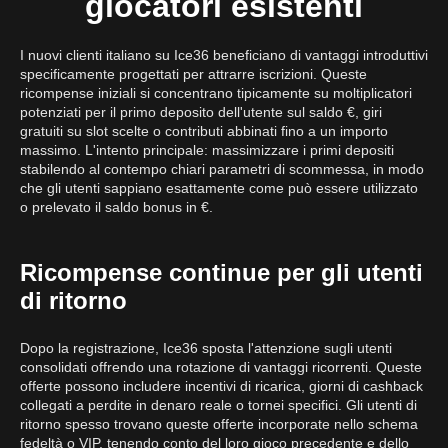
giocatori esistenti
I nuovi clienti italiano su Ice36 beneficiano di vantaggi introduttivi
specificamente progettati per attrarre iscrizioni. Queste
ricompense iniziali si concentrano tipicamente su moltiplicatori
potenziati per il primo deposito dell'utente sul saldo €, giri
gratuiti su slot scelte o contributi abbinati fino a un importo
massimo. L'intento principale: massimizzare i primi depositi
stabilendo al contempo chiari parametri di scommessa, in modo
che gli utenti sappiano esattamente come può essere utilizzato
o prelevato il saldo bonus in €.
Ricompense continue per gli utenti
di ritorno
Dopo la registrazione, Ice36 sposta l'attenzione sugli utenti
consolidati offrendo una rotazione di vantaggi ricorrenti. Queste
offerte possono includere incentivi di ricarica, giorni di cashback
collegati a perdite in denaro reale o tornei specifici. Gli utenti di
ritorno spesso trovano queste offerte incorporate nello schema
fedeltà o VIP, tenendo conto del loro gioco precedente e dello