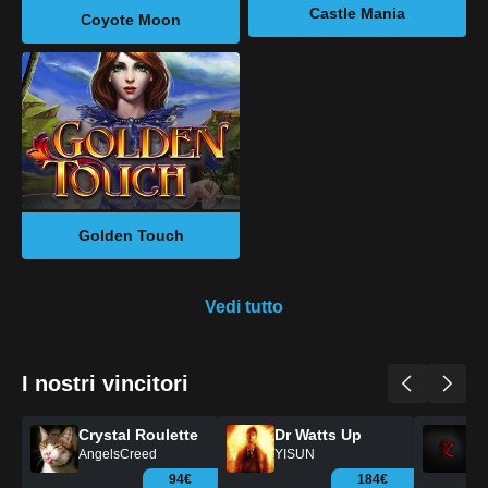
Hound Hotel
Coyote Moon
Golden Touch
Vedi tutto
I nostri vincitori
Crystal Roulette
Dr Watts Up
Ki
AngelsCreed
YISUN
Sq
94€
184€