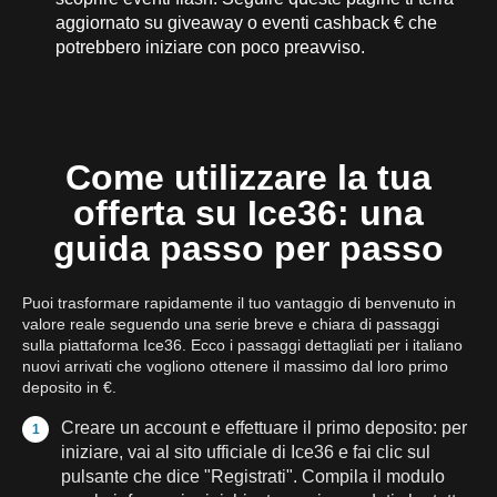
aggiornato su giveaway o eventi cashback € che
potrebbero iniziare con poco preavviso.
Come utilizzare la tua
offerta su Ice36: una
guida passo per passo
Puoi trasformare rapidamente il tuo vantaggio di benvenuto in
valore reale seguendo una serie breve e chiara di passaggi
sulla piattaforma Ice36. Ecco i passaggi dettagliati per i italiano
nuovi arrivati che vogliono ottenere il massimo dal loro primo
deposito in €.
Creare un account e effettuare il primo deposito: per
iniziare, vai al sito ufficiale di Ice36 e fai clic sul
pulsante che dice "Registrati". Compila il modulo