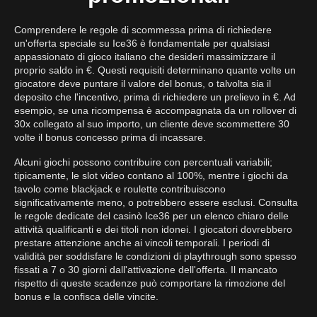
Comprendere le regole di scommessa prima di richiedere
un'offerta speciale su Ice36 è fondamentale per qualsiasi
appassionato di gioco italiano che desideri massimizzare il
proprio saldo in €. Questi requisiti determinano quante volte un
giocatore deve puntare il valore del bonus, o talvolta sia il
deposito che l'incentivo, prima di richiedere un prelievo in €. Ad
esempio, se una ricompensa è accompagnata da un rollover di
30x collegato al suo importo, un cliente deve scommettere 30
volte il bonus concesso prima di incassare.
Alcuni giochi possono contribuire con percentuali variabili;
tipicamente, le slot video contano al 100%, mentre i giochi da
tavolo come blackjack e roulette contribuiscono
significativamente meno, o potrebbero essere esclusi. Consulta
le regole dedicate del casinò Ice36 per un elenco chiaro delle
attività qualificanti e dei titoli non idonei. I giocatori dovrebbero
prestare attenzione anche ai vincoli temporali. I periodi di
validità per soddisfare le condizioni di playthrough sono spesso
fissati a 7 o 30 giorni dall'attivazione dell'offerta. Il mancato
rispetto di queste scadenze può comportare la rimozione del
bonus e la confisca delle vincite.