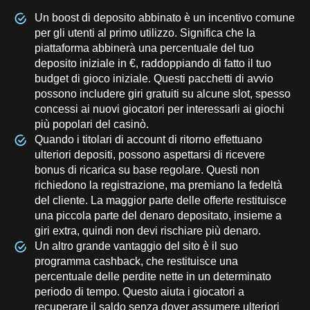
Un boost di deposito abbinato è un incentivo comune
per gli utenti al primo utilizzo. Significa che la
piattaforma abbinerà una percentuale del tuo
deposito iniziale in €, raddoppiando di fatto il tuo
budget di gioco iniziale. Questi pacchetti di avvio
possono includere giri gratuiti su alcune slot, spesso
concessi ai nuovi giocatori per interessarli ai giochi
più popolari del casinò.
Quando i titolari di account di ritorno effettuano
ulteriori depositi, possono aspettarsi di ricevere
bonus di ricarica su base regolare. Questi non
richiedono la registrazione, ma premiano la fedeltà
del cliente. La maggior parte delle offerte restituisce
una piccola parte del denaro depositato, insieme a
giri extra, quindi non devi rischiare più denaro.
Un altro grande vantaggio del sito è il suo
programma cashback, che restituisce una
percentuale delle perdite nette in un determinato
periodo di tempo. Questo aiuta i giocatori a
recuperare il saldo senza dover assumere ulteriori