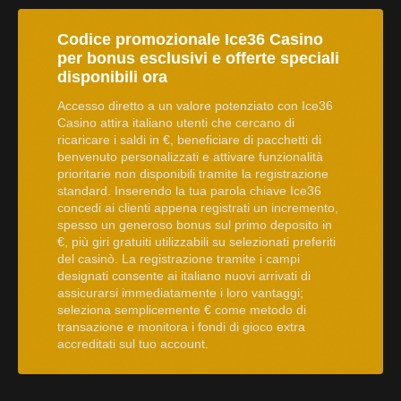
Codice promozionale Ice36 Casino
per bonus esclusivi e offerte speciali
disponibili ora
Accesso diretto a un valore potenziato con Ice36
Casino attira italiano utenti che cercano di
ricaricare i saldi in €, beneficiare di pacchetti di
benvenuto personalizzati e attivare funzionalità
prioritarie non disponibili tramite la registrazione
standard. Inserendo la tua parola chiave Ice36
concedi ai clienti appena registrati un incremento,
spesso un generoso bonus sul primo deposito in
€, più giri gratuiti utilizzabili su selezionati preferiti
del casinò. La registrazione tramite i campi
designati consente ai italiano nuovi arrivati di
assicurarsi immediatamente i loro vantaggi;
seleziona semplicemente € come metodo di
transazione e monitora i fondi di gioco extra
accreditati sul tuo account.