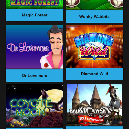
Magic Forest
Wonky Wabbits
Diamond Wild
Dr Lovemore