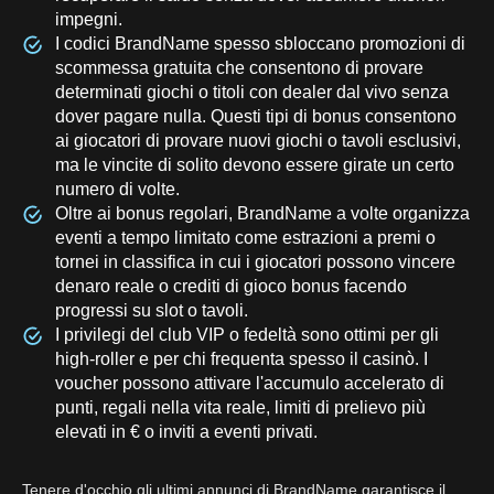
impegni.
I codici BrandName spesso sbloccano promozioni di
scommessa gratuita che consentono di provare
determinati giochi o titoli con dealer dal vivo senza
dover pagare nulla. Questi tipi di bonus consentono
ai giocatori di provare nuovi giochi o tavoli esclusivi,
ma le vincite di solito devono essere girate un certo
numero di volte.
Oltre ai bonus regolari, BrandName a volte organizza
eventi a tempo limitato come estrazioni a premi o
tornei in classifica in cui i giocatori possono vincere
denaro reale o crediti di gioco bonus facendo
progressi su slot o tavoli.
I privilegi del club VIP o fedeltà sono ottimi per gli
high-roller e per chi frequenta spesso il casinò. I
voucher possono attivare l'accumulo accelerato di
punti, regali nella vita reale, limiti di prelievo più
elevati in € o inviti a eventi privati.
Tenere d'occhio gli ultimi annunci di BrandName garantisce il