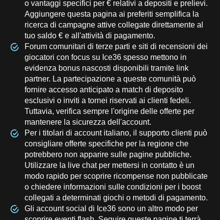
o vantaggi specifici per € relativi a depositi e prelievi.
Aggiungere questa pagina ai preferiti semplifica la
ricerca di campagne attive collegate direttamente al
tuo saldo € e all'attività di pagamento.
Forum comunitari di terze parti e siti di recensioni dei
giocatori con focus su Ice36 spesso mettono in
evidenza bonus nascosti disponibili tramite link
partner. La partecipazione a queste comunità può
fornire accesso anticipato a match di deposito
esclusivi o inviti a tornei riservati ai clienti fedeli.
Tuttavia, verifica sempre l'origine delle offerte per
mantenere la sicurezza dell'account.
Per i titolari di account italiano, il supporto clienti può
consigliare offerte specifiche per la regione che
potrebbero non apparire sulle pagine pubbliche.
Utilizzare la live chat per mettersi in contatto è un
modo rapido per scoprire ricompense non pubblicate
o chiedere informazioni sulle condizioni per i boost
collegati a determinati giochi o metodi di pagamento.
Gli account social di Ice36 sono un altro modo per
scoprire eventi flash. Seguire queste pagine ti terrà