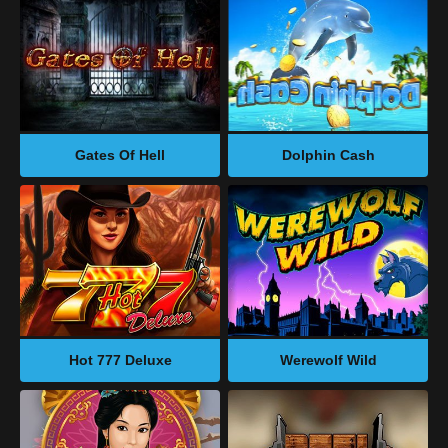
Wymagania dotyczące obrotu powiązane z ofertami
promocyjnymi
Sprawdzanie dat i godzin wygaśnięcia bonusów
Najlepsze gry kwalifikujące się do bonusów kasyna
Ice36
Gates Of Hell
Wild Wild Riches
Kody promocyjne i specjalne oferty dostępne dla
użytkowników mobilnych
Jak zmaksymalizować zwroty z bonusów promocyjnych
Ice36
Typowe problemy przy korzystaniu z kuponów
promocyjnych i rozwiązania
Porównanie kodów promocyjnych kasyna Ice36 z
ofertami innych firm
Hot 777 Deluxe
Werewolf Wild
Wartość ofert retencyjnych
Dystrybucja nagród i dostęp do gier
Jak uzyskać pomoc w sprawie specjalnych kodów,