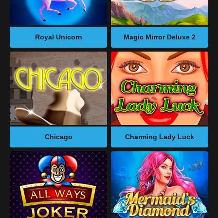
Royal Unicorn
Magic Mirror Deluxe 2
Chicago
Charming Lady Luck