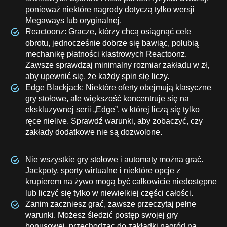
ponieważ niektóre nagrody dotyczą tylko wersji
Megaways lub oryginalnej.
Reactoonz: Gracze, którzy chcą osiągnąć cele
obrotu, jednocześnie dobrze się bawiąc, polubią
mechanikę płatności klastrowych Reactoonz.
Zawsze sprawdzaj minimalny rozmiar zakładu w zł,
aby upewnić się, że każdy spin się liczy.
Edge Blackjack: Niektóre oferty obejmują klasyczne
gry stołowe, ale większość koncentruje się na
ekskluzywnej serii „Edge”, w której liczą się tylko
ręce nielive. Sprawdź warunki, aby zobaczyć, czy
zakłady dodatkowe nie są dozwolone.
Nie wszystkie gry stołowe i automaty można grać.
Jackpoty, sporty wirtualne i niektóre opcje z
krupierem na żywo mogą być całkowicie niedostępne
lub liczyć się tylko w niewielkiej części całości.
Zanim zaczniesz grać, zawsze przeczytaj pełne
warunki. Możesz śledzić postęp swojej gry
bonusowej, przechodząc do zakładki nagród na