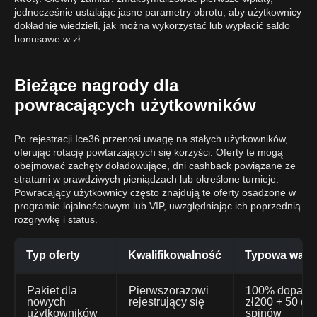
jednocześnie ustalając jasne parametry obrotu, aby użytkownicy
dokładnie wiedzieli, jak można wykorzystać lub wypłacić saldo
bonusowe w zł.
Bieżące nagrody dla
powracających użytkowników
Po rejestracji Ice36 przenosi uwagę na stałych użytkowników,
oferując rotację powtarzających się korzyści. Oferty te mogą
obejmować zachęty doładowujące, dni cashback powiązane ze
stratami w prawdziwych pieniądzach lub określone turnieje.
Powracający użytkownicy często znajdują te oferty osadzone w
programie lojalnościowym lub VIP, uwzględniając ich poprzednią
rozgrywkę i status.
Typ oferty
Kwalifikowalność
Typowa wart
Pakiet dla
Pierwszorazowi
100% dopaso
nowych
rejestrujący się
zł200 + 50 d
użytkowników
spinów