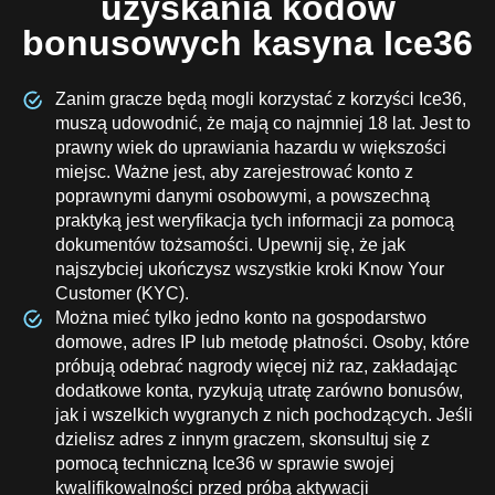
uzyskania kodów
bonusowych kasyna Ice36
Zanim gracze będą mogli korzystać z korzyści Ice36,
muszą udowodnić, że mają co najmniej 18 lat. Jest to
prawny wiek do uprawiania hazardu w większości
miejsc. Ważne jest, aby zarejestrować konto z
poprawnymi danymi osobowymi, a powszechną
praktyką jest weryfikacja tych informacji za pomocą
dokumentów tożsamości. Upewnij się, że jak
najszybciej ukończysz wszystkie kroki Know Your
Customer (KYC).
Można mieć tylko jedno konto na gospodarstwo
domowe, adres IP lub metodę płatności. Osoby, które
próbują odebrać nagrody więcej niż raz, zakładając
dodatkowe konta, ryzykują utratę zarówno bonusów,
jak i wszelkich wygranych z nich pochodzących. Jeśli
dzielisz adres z innym graczem, skonsultuj się z
pomocą techniczną Ice36 w sprawie swojej
kwalifikowalności przed próbą aktywacji