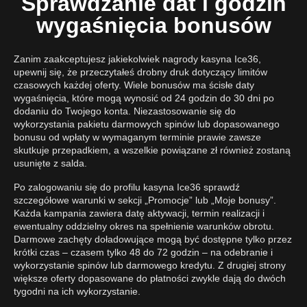
Sprawdzanie dat i godzin
wygaśnięcia bonusów
Zanim zaakceptujesz jakiekolwiek nagrody kasyna Ice36,
upewnij się, że przeczytałeś drobny druk dotyczący limitów
czasowych każdej oferty. Wiele bonusów ma ścisłe daty
wygaśnięcia, które mogą wynosić od 24 godzin do 30 dni po
dodaniu do Twojego konta. Niezastosowanie się do
wykorzystania pakietu darmowych spinów lub dopasowanego
bonusu od wpłaty w wymaganym terminie prawie zawsze
skutkuje przepadkiem, a wszelkie powiązane zł również zostaną
usunięte z salda.
Po zalogowaniu się do profilu kasyna Ice36 sprawdź
szczegółowe warunki w sekcji „Promocje” lub „Moje bonusy”.
Każda kampania zawiera datę aktywacji, termin realizacji i
ewentualny oddzielny okres na spełnienie warunków obrotu.
Darmowe zachęty doładowujące mogą być dostępne tylko przez
krótki czas – czasem tylko 48 do 72 godzin – na odebranie i
wykorzystanie spinów lub darmowego kredytu. Z drugiej strony
większe oferty dopasowane do płatności zwykle dają do dwóch
tygodni na ich wykorzystanie.