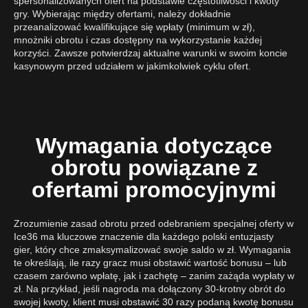
spersonalizowanych ofert na podstawie częstotliwości i kwoty
gry. Wybierając między ofertami, należy dokładnie
przeanalizować kwalifikujące się wpłaty (minimum w zł),
mnożniki obrotu i czas dostępny na wykorzystanie każdej
korzyści. Zawsze potwierdzaj aktualne warunki w swoim koncie
kasynowym przed udziałem w jakimkolwiek cyklu ofert.
Wymagania dotyczące
obrotu powiązane z
ofertami promocyjnymi
Zrozumienie zasad obrotu przed odebraniem specjalnej oferty w
Ice36 ma kluczowe znaczenie dla każdego polski entuzjasty
gier, który chce zmaksymalizować swoje saldo w zł. Wymagania
te określają, ile razy gracz musi obstawić wartość bonusu – lub
czasem zarówno wpłatę, jak i zachętę – zanim zażąda wypłaty w
zł. Na przykład, jeśli nagroda ma dołączony 30-krotny obrót do
swojej kwoty, klient musi obstawić 30 razy podaną kwotę bonusu