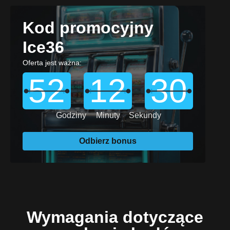
Kod promocyjny
Ice36
Oferta jest ważna:
52
12
29
Godziny
Minuty
Sekundy
Odbierz bonus
Wymagania dotyczące