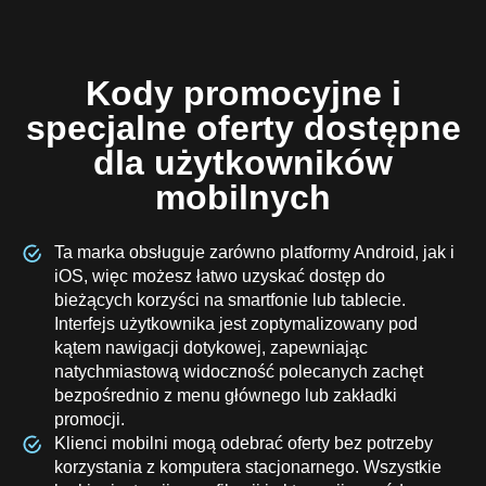
Kody promocyjne i
specjalne oferty dostępne
dla użytkowników
mobilnych
Ta marka obsługuje zarówno platformy Android, jak i
iOS, więc możesz łatwo uzyskać dostęp do
bieżących korzyści na smartfonie lub tablecie.
Interfejs użytkownika jest zoptymalizowany pod
kątem nawigacji dotykowej, zapewniając
natychmiastową widoczność polecanych zachęt
bezpośrednio z menu głównego lub zakładki
promocji.
Klienci mobilni mogą odebrać oferty bez potrzeby
korzystania z komputera stacjonarnego. Wszystkie