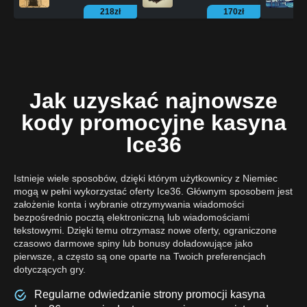
218zł
170zł
Jak uzyskać najnowsze
kody promocyjne kasyna
Ice36
Istnieje wiele sposobów, dzięki którym użytkownicy z Niemiec
mogą w pełni wykorzystać oferty Ice36. Głównym sposobem jest
założenie konta i wybranie otrzymywania wiadomości
bezpośrednio pocztą elektroniczną lub wiadomościami
tekstowymi. Dzięki temu otrzymasz nowe oferty, ograniczone
czasowo darmowe spiny lub bonusy doładowujące jako
pierwsze, a często są one oparte na Twoich preferencjach
dotyczących gry.
Regularne odwiedzanie strony promocji kasyna