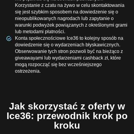
Korzystanie z czatu na żywo w celu skontaktowania
się jest szybkim sposobem na dowiedzenie się o
nieopublikowanych nagrodach lub zapytanie o
warunki podwyżek powiązanych z określonymi grami
lub metodami płatności.
Konta społecznościowe Ice36 to kolejny sposób na
dowiedzenie się o wydarzeniach błyskawicznych.
Obserwowanie tych stron pozwoli być na bieżąco z
giveawayami lub wydarzeniami cashback zł, które
mogą rozpocząć się bez wcześniejszego
ostrzeżenia.
Jak skorzystać z oferty w
Ice36: przewodnik krok po
kroku