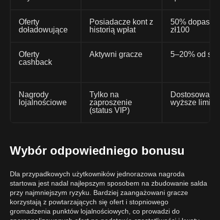
Oferty
Posiadacze kont z
50% dopasow
doładowujące
historią wpłat
zł100
Oferty
Aktywni gracze
5–20% od stra
cashback
Nagrody
Tylko na
Dostosowane 
lojalnościowe
zaproszenie
wyższe limity 
(status VIP)
Wybór odpowiedniego bonusu
Dla przypadkowych użytkowników jednorazowa nagroda
startowa jest nadal najlepszym sposobem na zbudowanie salda
przy najmniejszym ryzyku. Bardziej zaangażowani gracze
korzystają z powtarzających się ofert i stopniowego
gromadzenia punktów lojalnościowych, co prowadzi do